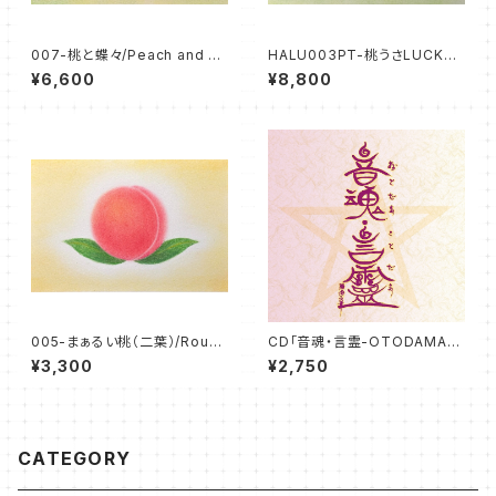
007-桃と蝶々/Peach and Bu
HALU003PT-桃うさLUCKY/
tterfly（パステル原画/額無し）
MOMOUSA LUCKY（パステル
¥6,600
¥8,800
原画/額無し）
005-まぁるい桃（二葉）/Round
CD「音魂・言霊-OTODAMA・K
peach (two leaves)（パステ
OTODAMA-」
¥3,300
¥2,750
ル原画/額無し）
CATEGORY