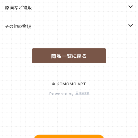
原画など物販
しあわせを呼ぶ桃シリーズ
その他の物販
夢見る桃うさシリーズ
CD・DVD
商品一覧に戻る
即興画～目を瞑ると広がる世界～（maki作）
© KOMOMO ART
Powered by