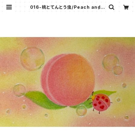
016-桃とてんとう虫/Peach and L
adybug（パステル原画/額無し） | K
OMOMO ART