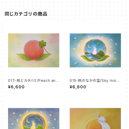
同じカテゴリの商品
017-桃とカタバミ/Peach and
015-桃のなかの空/Sky Insid
Wood Sorrel（パステル原画/
e a Peach（パステル原画/額無
¥6,600
¥6,600
額無し）
し）