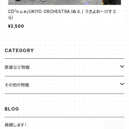
CD「n.u.e」UKIYO ORCHESTRA（ぬえ / うきよおーけすと
ら）
¥2,500
CATEGORY
原画など物販
しあわせを呼ぶ桃シリーズ
その他の物販
夢見る桃うさシリーズ
CD・DVD
BLOG
即興画～目を瞑ると広がる世界～（maki作）
再開します！